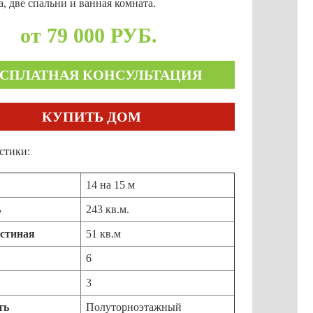
, две спальни и ванная комната.
от 79 000 РУБ.
ЕСПЛАТНАЯ КОНСУЛЬТАЦИЯ
КУПИТЬ ДОМ
стики:
14 на 15 м
ь
243 кв.м.
остиная
51 кв.м
6
3
ть
Полуторноэтажный