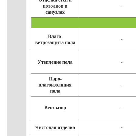
потолков в
-
санузлах
Влаго-
-
ветрозащита пола
Утепление пола
-
Паро-
влагоизоляция
-
пола
Вентзазор
-
Чистовая отделка
-