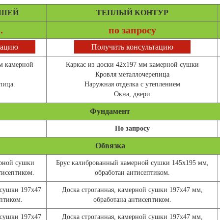
ЫШЕЙ
ТЕПЛЫЙ КОНТУР
.
по запросу
тацию
Получить консультацию
мм камерной
Каркас из доски 42х197 мм камерной сушки
Кровля металлочерепица
пица.
Наружная отделка с утеплением
Окна, двери
Фундамент
По запросу
Обвязка
рной сушки
Брус калиброванный камерной сушки 145х195 мм,
тисептиком.
обработан антисептиком.
 сушки 197х47
Доска строганная, камерной сушки 197х47 мм,
птиком.
обработана антисептиком.
 сушки 197х47
Доска строганная, камерной сушки 197х47 мм,