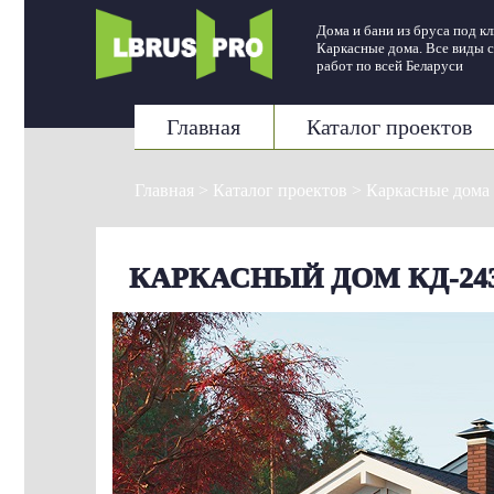
Дома и бани из бруса под к
Каркасные дома. Все виды 
работ по всей Беларуси
Главная
Каталог проектов
Главная
>
Каталог проектов
>
Каркасные дома
КАРКАСНЫЙ ДОМ КД-24