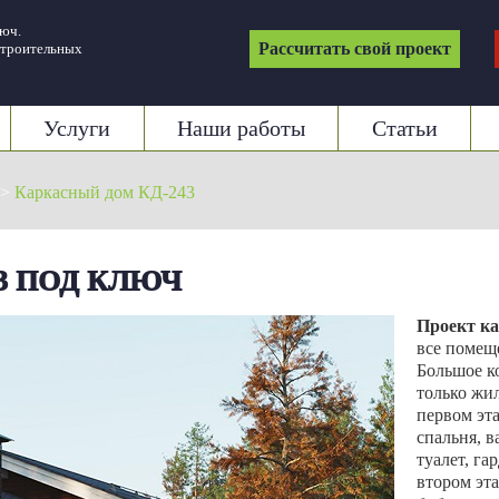
люч.
Рассчитать свой проект
строительных
Услуги
Наши работы
Статьи
>
Каркасный дом КД-243
3 ПОД КЛЮЧ
Проект ка
все помещ
Большое ко
только жи
первом эт
спальня, в
туалет, га
втором эт