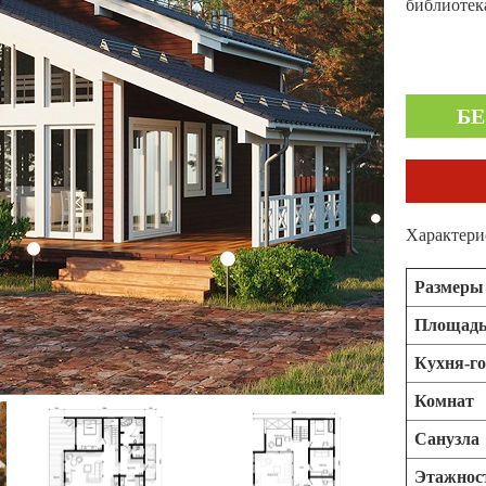
библиотека
Б
Характери
Размеры
Площад
Кухня-г
Комнат
Санузла
Этажнос